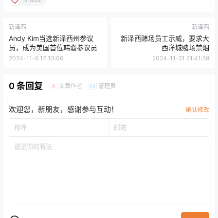
新泽西
新泽西
Andy Kim当选新泽西州参议
新泽西赌场员工示威，要求大
员，成为美国首位韩裔参议员
西洋城赌场禁烟
2024-11-6 17:13:06
2024-11-21 21:41:59
0 条回复
文章作者
管理员
A
M
欢迎您，新朋友，感谢参与互动！
确认修改