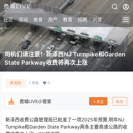
费城LIVE
社区
活动
美食
房产
教育
招聘
问答
司机们请注意！新泽西NJ Turnpike和Garden
State Parkway收费将再次上涨
0
新泽西
1 年前
费城LIVE小管家
关注
私信
新泽西收费公路管理局已批准了一项2025年预算,明年NJ
Turnpike和Garden State Parkway两条主要高速公路的收