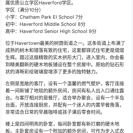
属优质公立学区Haverford学区。
学区（满分10分）
小学：Chatham Park EI School 7分
初中：Haverford Middle School 8分
高中：Haverford Senior High School 9分
位于Havertown最美的树荫街道之一。这条街道上布满了
成熟的树木和错落有致的住宅，这套都铎式住宅更是熠熠
生辉。踏过这扇精致的实木拱形大门，进入室内，你会看
到精美翻新的硬木地板铺设在整个房屋中。原始的钻石形
状的清晰彩绘玻璃窗增添了更多的独特魅力。
左侧是宽敞的客厅，设有一个温馨的燃气壁炉，客厅连接
着一间新铺了地毯的额外房间，房间有私人出入口通往露
台。与客厅相对的是餐厅，适合举办聚会，设有一个半岛
台面，开放连接厨房，并配有一个迷人的内置早餐角落，
非常适合日常的早晨咖啡或孩子课后零食时间。
楼上是四间明亮的卧室，每间卧室都有新打磨的硬木地
板。主卧套房设有一个附加的额外房间，可作为步入式衣