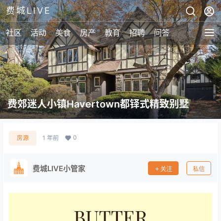
费城LIVE
社区
活动
美食
房产
教育
招聘
问答
费郊迷人小镇Havertown都铎式精致别墅
0
房源
1 年前
费城LIVE小管家
关注
私信