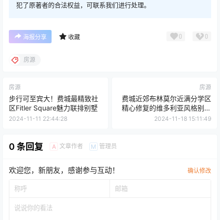
犯了原著者的合法权益，可联系我们进行处理。
0
0
海报分享
收藏
房源
房源
房源
步行可至宾大！费城最精致社
费城近郊布林莫尔近满分学区
区Fitler Square魅力联排别墅
精心修复的维多利亚风格别墅
110 Pennswood Rd, Bryn
2024-11-11 22:44:28
2024-11-18 15:11:49
Mawr, PA 19010
0 条回复
文章作者
管理员
A
M
欢迎您，新朋友，感谢参与互动！
确认修改