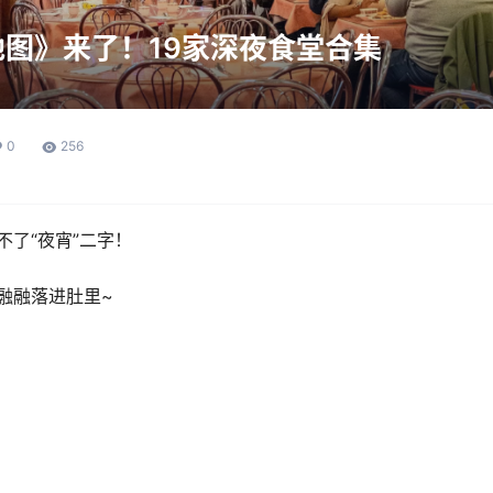
图》来了！19家深夜食堂合集
0
256
不了“夜宵”二字！
融融落进肚里~