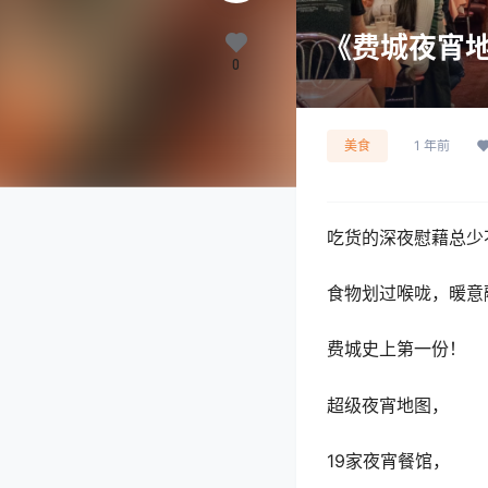
《费城夜宵地
0
美食
1 年前
吃货的深夜慰藉总少
食物划过喉咙，暖意
费城史上第一份！
超级夜宵地图，
19家夜宵餐馆，