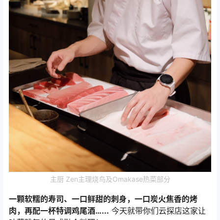
主厨 Zen主理烧鸟及Omakase热菜部分
一颗软糯的寿司、一口鲜甜的刺身，一口炭火焦香的烤
肉，再配一杯特调鸡尾酒…..
.
今天就带你们云探店这家让