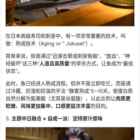
在日本高级寿司和刺身中，有一项非常重要的技术，叫
做：熟成技术（Aging or ” Jukusei”）。
简单来说，就是通过“迅速击晕或刺穿鱼脑”、“放血”、“神
经破坏”这三种“
人道且高质量
”的宰杀方式，让鱼成为“最佳
状态”。
此时，鱼已经进入熟成流程，但并不是立即吃它，而是通
过冷藏、控湿和控温的手法 “静置熟成”5~10天，使蛋白质
自然分解为氨基酸（尤其是谷氨酸），以此达到让
肉质更
软嫩、风味更加集中、口感更层次丰富
的目的。
3.
主厨中日融合 × 自成一派：坚持原汁原味