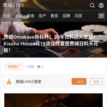
费城LIVE
社区
活动
美食
房产
教育
招聘
问答
费城Omakase新标杆！20年日料匠人坐镇！
Kissho House以19道佳作重塑费城日料天花
板！
0
商家推广
1 年前
费城LIVE小管家
关注
私信