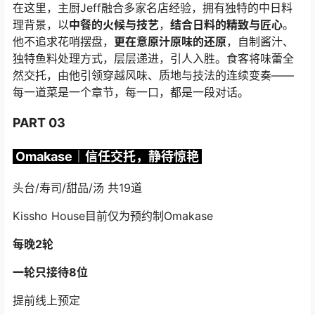
在这里，主厨Jeff融合多家名店经验，拥有独特的中日料
理背景，以
中餐的火候与技艺
，
结合日料的精致与匠心
。
他不追求花哨摆盘，
更在意原汁原味的还原
，自制酱汁、
独特鱼料处理方式，层层递进，引人入胜。食客将味蕾全
然交托，由他引领穿越风味、质地与技法的连续变奏——
每一道菜是一个章节，每一口，都是一段对话。
PART 03
Omakase｜信任交托，静待惊艳
头台/寿司/甜品/汤 共19道
Kissho House目前仅为预约制Omakase
每晚2轮
一轮只接待8位
提前线上预定