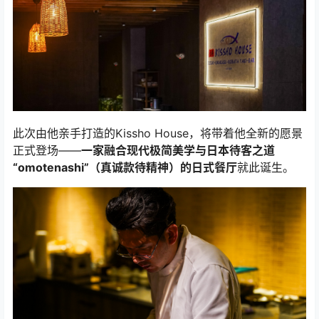
此次由他亲手打造的Kissho House，将带着他全新的愿景
正式登场——
一家融合现代极简美学与日本待客之道
“omotenashi”（真诚款待精神）的日式餐厅
就此诞生。