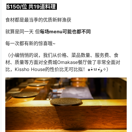
$150/位 共19道料理
食材都是最当季的优质新鲜渔获
就算是同一天 但
每场menu可能也都不同
每一次都有新的惊喜哦~
（小编悄悄的说，我们从价格、菜品数量、服务费、食
材、质量等方面对全费城Omakase餐厅做了非常全面对
比，Kissho House的性价比无可比拟！๑•̀ㅂ•́و✧）