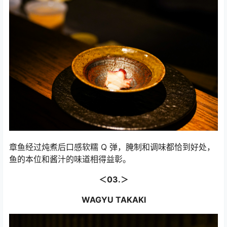
章鱼经过炖煮后口感软糯 Q 弹，腌制和调味都恰到好处，
鱼的本位和酱汁的味道相得益彰。
＜03.＞
WAGYU TAKAKI