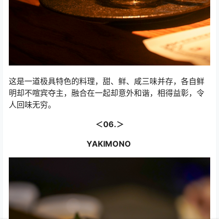
这是一道极具特色的料理，甜、鲜、咸三味并存，各自鲜
明却不喧宾夺主，融合在一起却意外和谐，相得益彰，令
人回味无穷。
＜06.＞
YAKIMONO