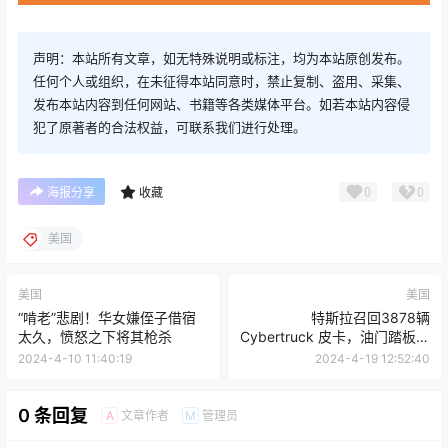
声明：本站所有文章，如无特殊说明或标注，均为本站原创发布。
任何个人或组织，在未征得本站同意时，禁止复制、盗用、采集、
发布本站内容到任何网站、书籍等各类媒体平台。如若本站内容侵
犯了原著者的合法权益，可联系我们进行处理。
0
0
海报分享
收藏
美国
美国
美国
“啃老”悲剧！华女嫌侄子借宿
特斯拉召回3878辆
太久，愤怒之下将其枪杀
Cybertruck 皮卡，油门踏板存
在安全隐患
2024-4-10 11:40:19
2024-4-19 12:52:40
0 条回复
文章作者
管理员
A
M