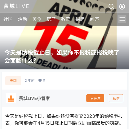
费城LIVE
社区
活动
美食
房产
教育
招聘
问答
今天是纳税截止日，如果你不报税或报税晚了
会面临什么？
0
美国
2 年前
费城LIVE小管家
关注
私信
今天是纳税截止日，如果你还没有提交2023年的纳税申报
表，你可能会在4月15日截止日期后立即面临昂贵的罚款。