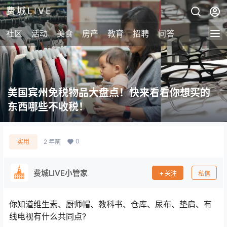
费城LIVE
社区
活动
美食
房产
教育
招聘
问答
美国宾州免税物品大盘点！快来看看你想买的
东西哪些不收税！
0
实用
2 年前
费城LIVE小管家
关注
私信
你知道维生素、厨师帽、教科书、仓库、尿布、垫肩、有
线电视有什么共同点?