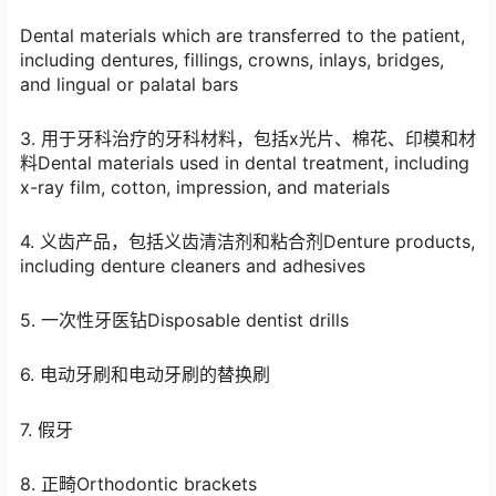
Dental materials which are transferred to the patient,
including dentures, fillings, crowns, inlays, bridges,
and lingual or palatal bars
3. 用于牙科治疗的牙科材料，包括x光片、棉花、印模和材
料Dental materials used in dental treatment, including
x-ray film, cotton, impression, and materials
4. 义齿产品，包括义齿清洁剂和粘合剂Denture products,
including denture cleaners and adhesives
5. 一次性牙医钻Disposable dentist drills
6. 电动牙刷和电动牙刷的替换刷
7. 假牙
8. 正畸Orthodontic brackets