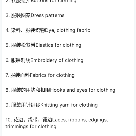
2. 衣服钮扣Buttons for clothing
3. 服装图案Dress patterns
4. 染料、服装织物Dye, clothing fabric
5. 服装松紧带Elastics for clothing
6. 服装刺绣Embroidery of clothing
7. 服装面料Fabrics for clothing
8. 服装的用钩和扣眼Hooks and eyes for clothing
9. 服装用针织纱Knitting yarn for clothing
10. 花边，缎带，镶边Laces, ribbons, edgings,
trimmings for clothing