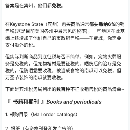
答案是在宾州，他们都
免税
。
在Keystone State（宾州）购买商品通常都要
缴纳6%
的销
售税(这是目前美国各州中最常见的税率)。一些地区在此基
础上还增加了他们自己的市政销售税——在费城，你需要
支付额外的税。
但实际判断商品到底征税与否不简单。例如，宠物火葬服
务是免税的，但宠物棺材是要征税的。晒伤后的治疗是免
税的，但防晒霜要收税。被当成食物的南瓜可以免税，但
万圣节装饰的南瓜就要收税。
下面是宾州税务局列出的
数百种
不征收销售税的商品清单~
『 书籍和期刊 』
Books and periodicals
1. 邮购目录（Mail order catalogs）
2. 报纸（有资格刊登和发广告的）