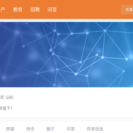
房产
教育
招聘
问答
文章
前班
Lv0
有留下！
商铺
快讯
圈子
问答
供求信息