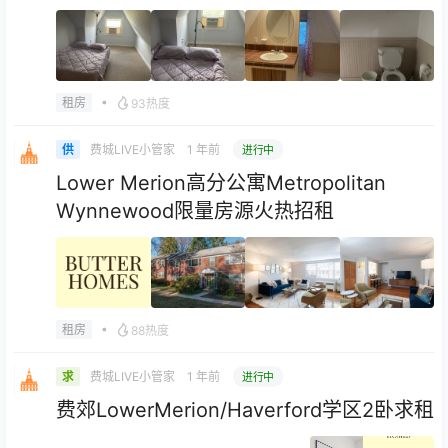
•
租房
93热度
费城LIVE小管家
1 年前
供
进行中
Lower Merion高分公寓Metropolitan
Wynnewood限量房源火热招租
•
租房
88热度
费城LIVE小管家
1 年前
求
进行中
费郊LowerMerion/Haverford学区2卧求租