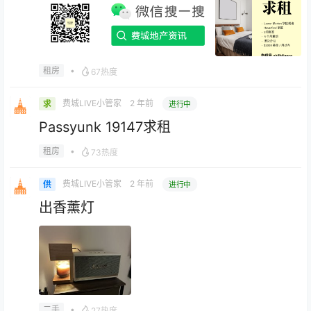
•
租房
67热度
费城LIVE小管家
2 年前
求
进行中
Passyunk 19147求租
•
租房
73热度
费城LIVE小管家
2 年前
供
进行中
出香薰灯
•
二手
27热度