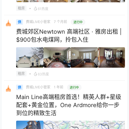
•
租房
61热度
费城LIVE小管家
7 个月前
供
进行中
费城郊区Newtown 高端社区 · 雅房出租 |
$900包水电煤网，拎包入住
•
租房
63热度
费城LIVE小管家
1 年前
供
进行中
Main Line高端租房首选！精英人群+星级
配套+黄金位置，One Ardmore给你一步
到位的精致生活