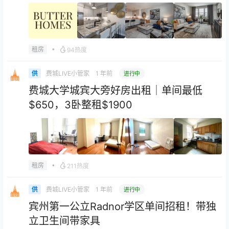
•
租房
94热度
费城LIVE小管家
1 年前
供
进行中
费城大学城宾大旁好房出租｜单间最低
$650，3卧整租$1900
•
租房
211热度
费城LIVE小管家
1 年前
供
进行中
宾州第一公立Radnor学区单间招租！带独
立卫生间带家具