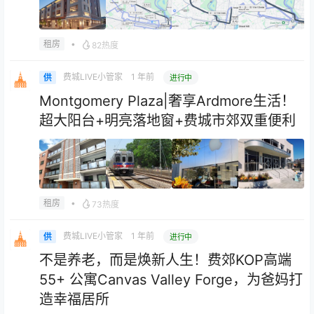
•
租房
82热度
费城LIVE小管家
1 年前
供
进行中
Montgomery Plaza|奢享Ardmore生活！
超大阳台+明亮落地窗+费城市郊双重便利
•
租房
73热度
费城LIVE小管家
1 年前
供
进行中
不是养老，而是焕新人生！费郊KOP高端
55+ 公寓Canvas Valley Forge，为爸妈打
造幸福居所