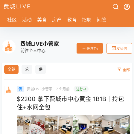
费城LIVE
社区
活动
美食
房产
教育
招聘
问答
费城LIVE小管家
关注Ta
发私信
前往个人中心
全部
求
供
全部
费城LIVE小管家
7 个月前
供
进行中
$2200 拿下费城市中心黄金 1B1B｜拎包
住+水网全包