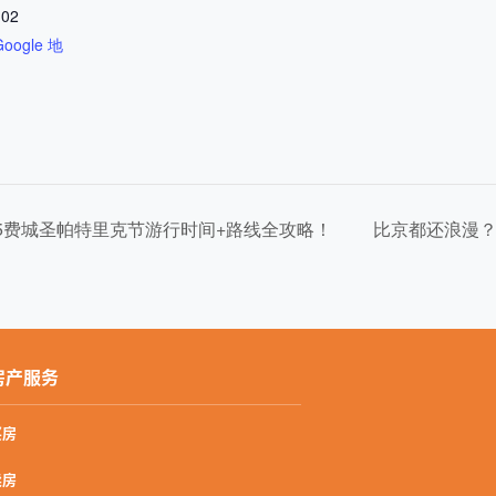
102
Google 地
25费城圣帕特里克节游行时间+路线全攻略！
比京都还浪漫？
房产服务
买房
卖房