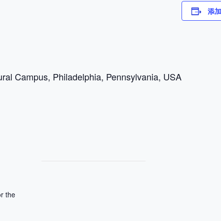
添加
ural Campus, Philadelphia, Pennsylvania, USA
r the